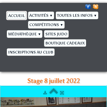
ACTIVITÉS
TOUTES LES INFOS
ACCUEIL
▼
▼
COMPÉTITIONS
▼
MÉDIATHÈQUE
SITES JUDO
▼
BOUTIQUE CADEAUX
INSCRIPTIONS AU CLUB
Stage 8 juillet 2022