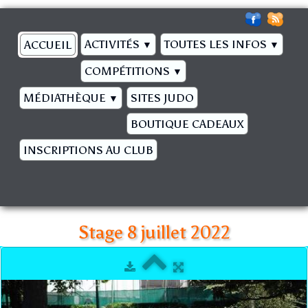
ACTIVITÉS
TOUTES LES INFOS
ACCUEIL
▼
▼
COMPÉTITIONS
▼
MÉDIATHÈQUE
SITES JUDO
▼
BOUTIQUE CADEAUX
INSCRIPTIONS AU CLUB
Stage 8 juillet 2022