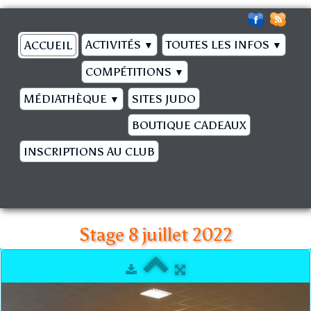
ACTIVITÉS
TOUTES LES INFOS
ACCUEIL
▼
▼
COMPÉTITIONS
▼
MÉDIATHÈQUE
SITES JUDO
▼
BOUTIQUE CADEAUX
INSCRIPTIONS AU CLUB
Stage 8 juillet 2022