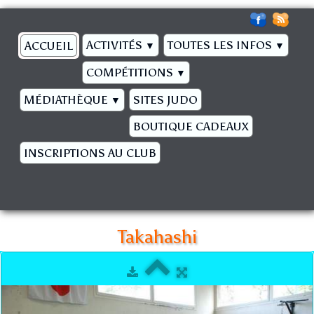
ACTIVITÉS
TOUTES LES INFOS
ACCUEIL
▼
▼
COMPÉTITIONS
▼
MÉDIATHÈQUE
SITES JUDO
▼
BOUTIQUE CADEAUX
INSCRIPTIONS AU CLUB
Takahashi