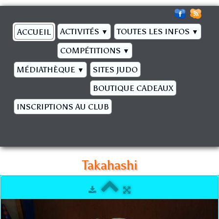
ACTIVITÉS
TOUTES LES INFOS
ACCUEIL
▼
▼
COMPÉTITIONS
▼
MÉDIATHÈQUE
SITES JUDO
▼
BOUTIQUE CADEAUX
INSCRIPTIONS AU CLUB
Takahashi