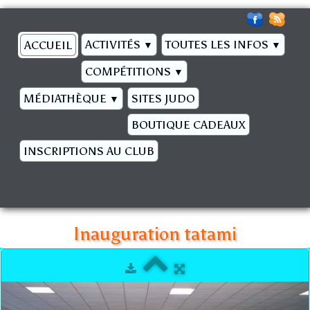
ACTIVITÉS
TOUTES LES INFOS
ACCUEIL
▼
▼
COMPÉTITIONS
▼
MÉDIATHÈQUE
SITES JUDO
▼
BOUTIQUE CADEAUX
INSCRIPTIONS AU CLUB
Inauguration tatami