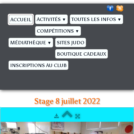
ACTIVITÉS
TOUTES LES INFOS
ACCUEIL
▼
▼
COMPÉTITIONS
▼
MÉDIATHÈQUE
SITES JUDO
▼
BOUTIQUE CADEAUX
INSCRIPTIONS AU CLUB
Stage 8 juillet 2022