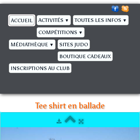
ACTIVITÉS
TOUTES LES INFOS
ACCUEIL
▼
▼
COMPÉTITIONS
▼
MÉDIATHÈQUE
SITES JUDO
▼
BOUTIQUE CADEAUX
INSCRIPTIONS AU CLUB
Tee shirt en ballade