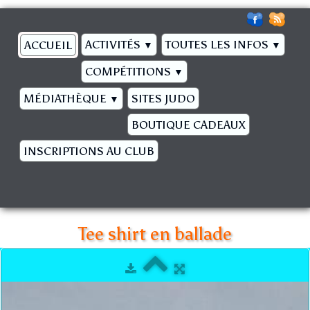
ACTIVITÉS
TOUTES LES INFOS
ACCUEIL
▼
▼
COMPÉTITIONS
▼
MÉDIATHÈQUE
SITES JUDO
▼
BOUTIQUE CADEAUX
INSCRIPTIONS AU CLUB
Tee shirt en ballade