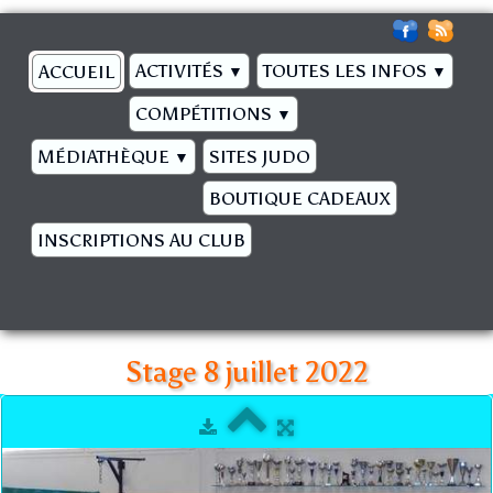
ACTIVITÉS
TOUTES LES INFOS
ACCUEIL
▼
▼
COMPÉTITIONS
▼
MÉDIATHÈQUE
SITES JUDO
▼
BOUTIQUE CADEAUX
INSCRIPTIONS AU CLUB
Stage 8 juillet 2022