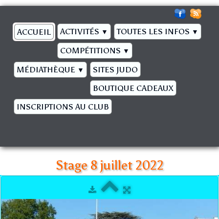
ACTIVITÉS
TOUTES LES INFOS
ACCUEIL
▼
▼
COMPÉTITIONS
▼
MÉDIATHÈQUE
SITES JUDO
▼
BOUTIQUE CADEAUX
INSCRIPTIONS AU CLUB
Stage 8 juillet 2022