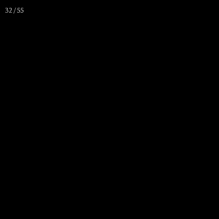
32 / 55
ACTIVITÉS
TOUTES LES INFOS
CO
ACCUEIL
▼
▼